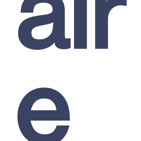
air
e